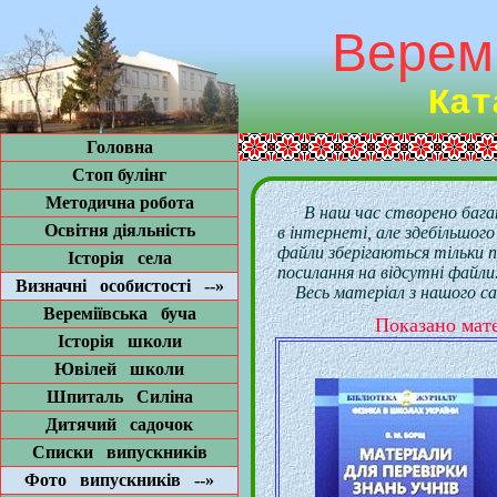
Веремії
Ката
Головна
Стоп булінг
Методична робота
В наш час створено бага
Освітня діяльність
в інтернеті, але здебільшого
файли зберігаються тільки п
Історія села
посилання на відсутні файли
Визначні особистості --»
Весь матеріал з нашого сай
Вереміївська буча
Показано 
Історія школи
Ювілей школи
Шпиталь Силіна
Дитячий садочок
Списки випускників
Фото випускників --»