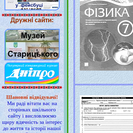
Дружні сайти:
Шановні відвідувачі!
Ми раді вітати вас на
сторінках шкільного
сайту і висловлюємо
щиру вдячність за інтерес
до життя та історії нашої