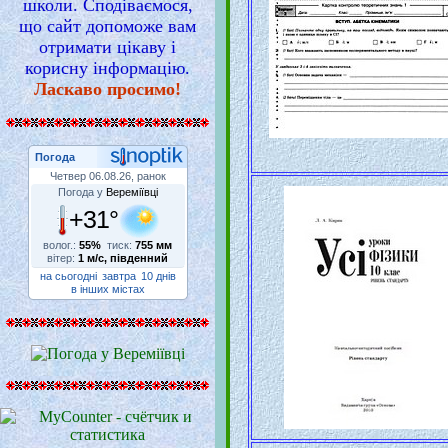
школи. Сподіваємося,
що сайт допоможе вам
отримати цікаву і
корисну інформацію.
Ласкаво просимо!
Погода
Четвер 06.08.26, ранок
Погода у
Вереміївці
+31°
волог.:
55%
тиск:
755 мм
вітер:
1 м/с, південний
на сьогодні
завтра
10 днів
в інших містах