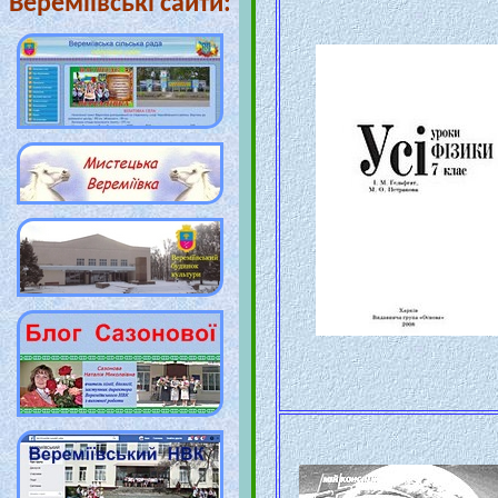
Вереміївські сайти: