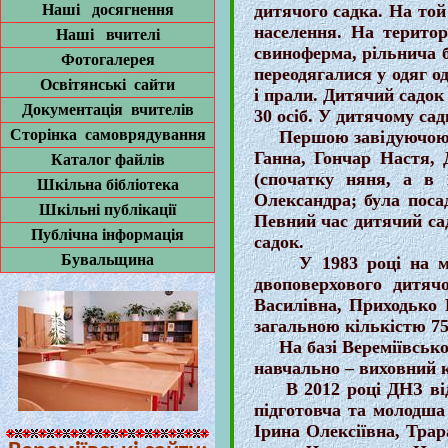
Наші досягнення
дитячого садка. На той
населення. На територ
Наші вчителі
свиноферма, рільнича б
Фотогалерея
переодягалися у одяг о
Освітянські сайти
і прали. Дитячий садок 
Документація вчителів
30 осіб. У дитячому сад
Сторінка самоврядування
Першою завідуючою ди
Ганна, Гончар Настя, 
Каталог файлів
(спочатку няня, а в
Шкільна бібліотека
Олександра; була посад
Шкільні публікації
Певний час дитячий сад
Публічна інформація
садок.
Бувальщина
У 1983 році на місці
двоповерхового дитяч
Василівна, Приходько 
загальною кількістю 75-
На базі Вереміївської 
навчально – виховний 
В 2012 році ДНЗ відві
підготовча та молодша
Ірина Олексіївна, Трар