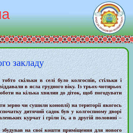
ла
ого закладу
бто скільки в селі було колгоспів, стільки і
віддавали в ясла грудного віку. Із трьох-чотирьох
роботи на кілька хвилин до діток, щоб погодувати
ти зерно чи сушили коноплі) на території якогось
а спочатку дитячий садок був у колгоспному дворі
леньких курчат і гріли їх, а в другій половині –
 збудував на свої кошти приміщення для нового