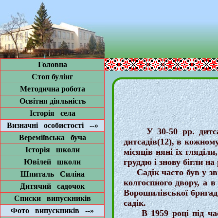
В
Головна
Стоп булінг
Методична робота
Освітня діяльність
Історія села
Визначні особистості --»
У 30-50 рр. дитсади 
Вереміївська буча
дитсадів(12), в кожному
Історія школи
місяців няні їх гляділ
груддю і знову бігли на 
Ювілей школи
Садік часто був у звич
Шпиталь Силіна
колгоспного двору, а в
Дитячий садочок
Ворошилівської бригади
Списки випускників
садік.
Фото випускників --»
В 1959 році під час п