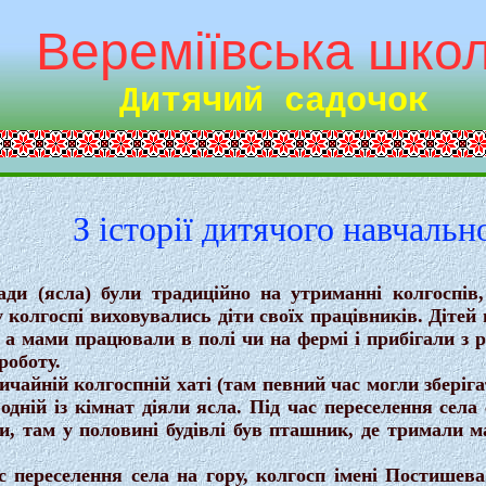
ереміївська шко
Дитячий садочок
З історії дитячого навчальн
(ясла) були традиційно на утриманні колгоспів, то
 колгоспі виховувались діти своїх працівників. Дітей 
и, а мами працювали в полі чи на фермі і прибігали з 
роботу.
айній колгоспній хаті (там певний час могли зберіга
 одній із кімнат діяли ясла. Під час переселення сел
, там у половині будівлі був пташник, де тримали ма
ереселення села на гору, колгосп імені Постишева