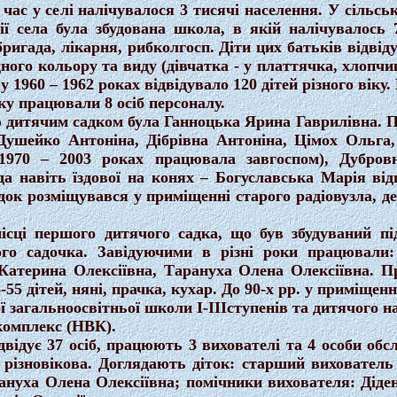
 час у селі налічувалося 3 тисячі населення. У сільсь
ії села була збудована школа, в якій налічувалось
ригада, лікарня, рибколгосп. Діти цих батьків відвід
дного кольору та виду (дівчатка - у платтячка, хлоп
у 1960 – 1962 роках відвідувало 120 дітей різного віку.
ку працювали 8 осіб персоналу.
тячим садком була Ганноцька Ярина Гаврилівна. Пр
Душейко Антоніна, Дібрівна Антоніна, Цімох Ольга
 1970 – 2003 роках працювала завгоспом), Дубро
а навіть їздової на конях – Богуславська Марія від
ок розміщувався у приміщенні старого радіовузла, де
 першого дитячого садка, що був збудуваний під 
ого садочка. Завідуючими в різні роки працювали
Катерина Олексіївна, Тарануха Олена Олексіївна. П
55 дітей, няні, прачка, кухар. До 90-х рр. у приміщенн
загальноосвітньої школи I-IIIступенів та дитячого н
комплекс (НВК).
дує 37 осіб, працюють 3 вихователі та 4 особи обсл
 різновікова. Доглядають діток: старший вихователь
ануха Олена Олексіївна; помічники вихователя: Діде