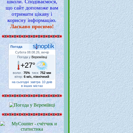
школи. Сподіваємося,
що сайт допоможе вам
отримати цікаву і
корисну інформацію.
Ласкаво просимо!
Погода
Субота 08.08.26, вечір
Погода у
Вереміївці
+27°
волог.:
75%
тиск:
752 мм
вітер:
6 м/с, північний
на сьогодні
завтра
10 днів
в інших містах