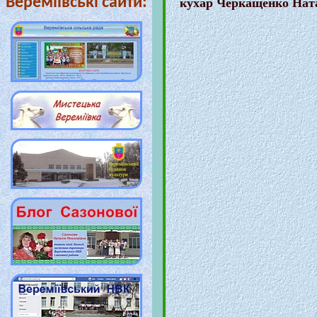
Вереміївські сайти:
кухар Черкащенко Ната